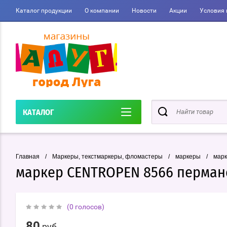
Каталог продукции
О компании
Новости
Акции
Условия 
КАТАЛОГ
Главная
/
Маркеры, текстмаркеры, фломастеры
/
маркеры
/
мар
маркер CENTROPEN 8566 перма
(0 голосов)
80
руб.