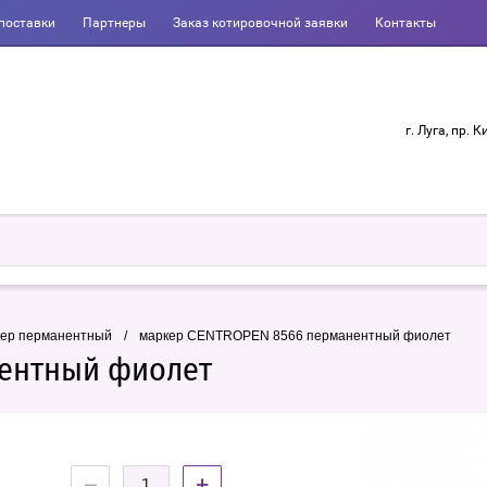
поставки
Партнеры
Заказ котировочной заявки
Контакты
г. Луга, пр. К
кер перманентный
/
маркер CENTROPEN 8566 перманентный фиолет
нентный фиолет
−
+