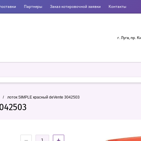
поставки
Партнеры
Заказ котировочной заявки
Контакты
г. Луга, пр. К
/
лоток SIMPLE красный deVente 3042503
3042503
−
+