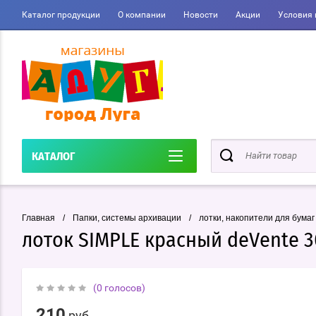
Каталог продукции
О компании
Новости
Акции
Условия 
КАТАЛОГ
Главная
/
Папки, системы архивации
/
лотки, накопители для бумаг
лоток SIMPLE красный deVente 
(0 голосов)
210
руб.